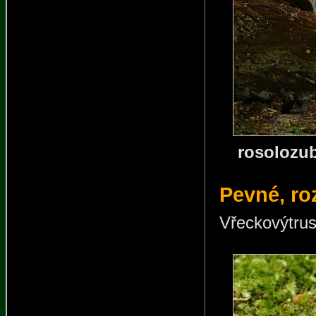
rosolozu
Pevné, roz
Vřeckovýtrus