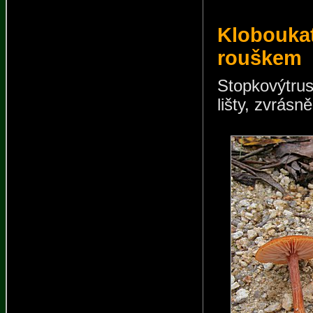
Kloboukat
rouškem
Stopkovýtru
lišty, zvrásn