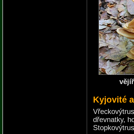
vějí
Kyjovité a
Vřeckovýtr
dřevnatky, h
Stopkovýtrusé