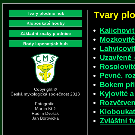
Tvary pl
Tvary plodnic hub
Kloboukaté houby
Kalichovit
Základní znaky plodnice
Mozkovité
Rody lupenatých hub
Lahvicovit
Uzavřené -
Rosolovit
Pevné, roz
Bokem při
Copyright ©
Kyjovité a
Česká mykologická společnost 2013
Rozvětven
Fotografie:
Martin Kříž
Kloboukat
Radim Dvořák
Jan Borovička
Zvláštní t