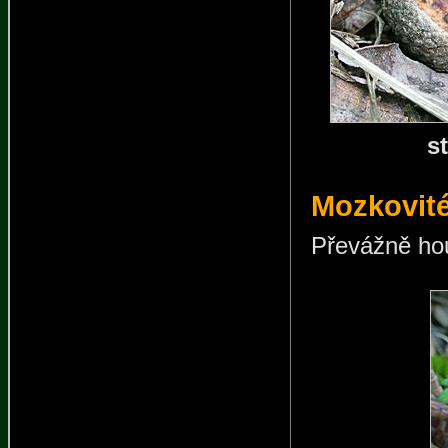
s
Mozkovité
Převážně ho