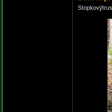
Stopkovýtrusé