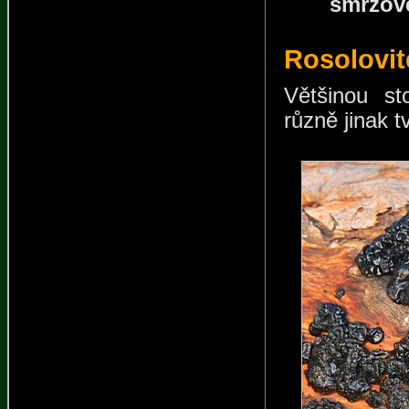
smržove
Rosolovit
Většinou sto
různě jinak 