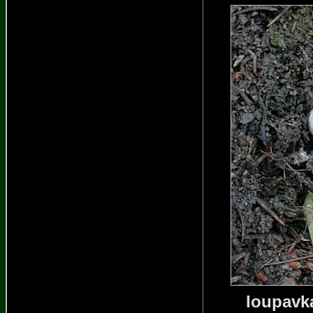
loupavk