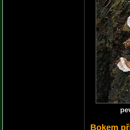
pe
Bokem při