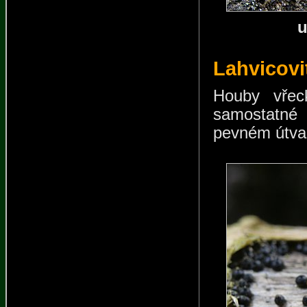
u
Lahvicovit
Houby vřeck
samostatné
pevném útvar