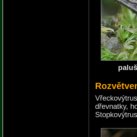
paluš
Rozvětven
Vřeckovýtr
dřevnatky, h
Stopkovýtrusé