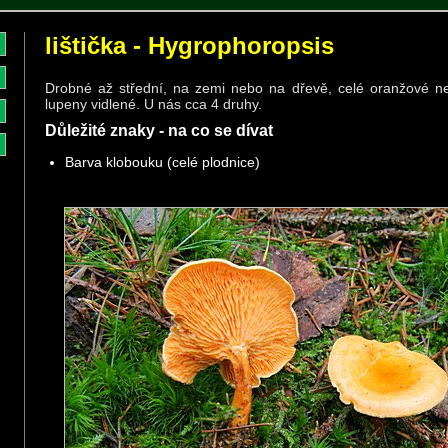
lištička - Hygrophoropsis
Drobné až střední, na zemi nebo na dřevě, celé oranžové n
lupeny vidlené. U nás cca 4 druhy.
Důležité znaky - na co se dívat
Barva klobouku (celé plodnice)