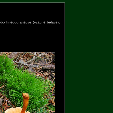
ebo hnědooranžové (vzácně bělavé),