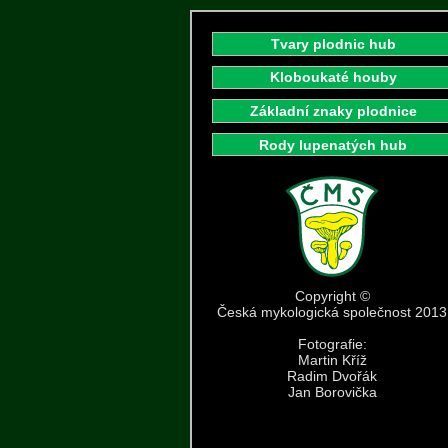
Tvary plodnic hub
Kloboukaté houby
Základní znaky plodnice
Rody lupenatých hub
Copyright ©
Česká mykologická společnost 2013
Fotografie:
Martin Kříž
Radim Dvořák
Jan Borovička